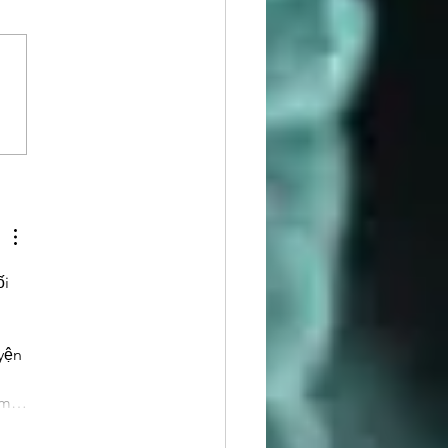
atulations to 2026
man Awardee, Dr. Martin
r
i 
 
 
yện 
ham…