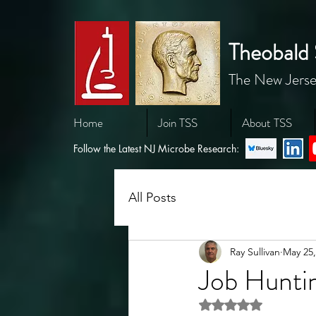
Theobald 
The New Jerse
Home
Join TSS
About TSS
Follow the Latest NJ Microbe Research:
All Posts
Ray Sullivan
May 25,
Job Hunti
Rated NaN out of 5 