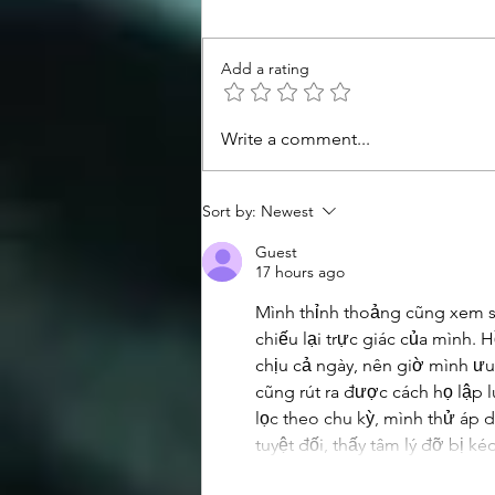
Add a rating
Congratulations to the TSS
Write a comment...
Spring 2026 Symposium poster
prize winners!
Sort by:
Newest
Guest
17 hours ago
Mình thỉnh thoảng cũng xem soi
chiếu lại trực giác của mình. 
chịu cả ngày, nên giờ mình ưu
cũng rút ra được cách họ lập l
lọc theo chu kỳ, mình thử áp
tuyệt đối, thấy tâm lý đỡ bị 