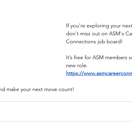
If you're exploring your nex
don't miss out on ASM's Ca
Connections job board! 
It’s free for ASM members se
new role.
https://www.asmcareerconn
and make your next move count!