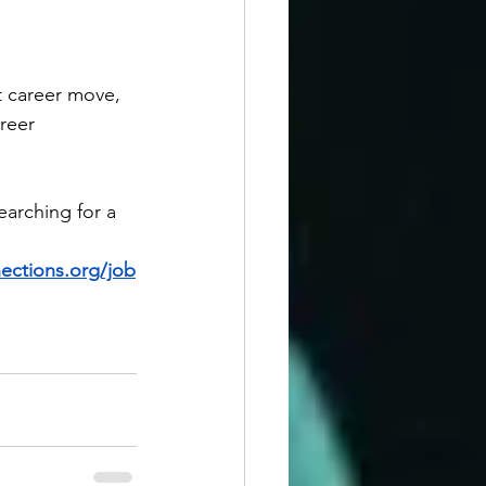
t career move, 
reer 
arching for a 
ections.org/job