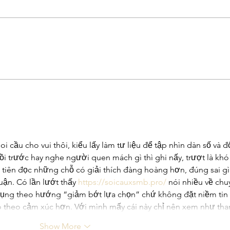
Congratulations to 2026 Young
Congr
Investigator Awardee, Dr.
Waks
Cameron Myhrvold
Blase
 cầu cho vui thôi, kiểu lấy làm tư liệu để tập nhìn dàn số và đố
Hồi trước hay nghe người quen mách gì thì ghi nấy, trượt là khó
 tiên đọc những chỗ có giải thích đàng hoàng hơn, đúng sai gì
uận. Có lần lướt thấy 
https://soicauxsmb.pro/
 nói nhiều về chu
 dụng theo hướng “giảm bớt lựa chọn” chứ không đặt niềm tin 
kéo theo cảm xúc hơn. Với mình mấy cái này chỉ nên xem như t
Show More