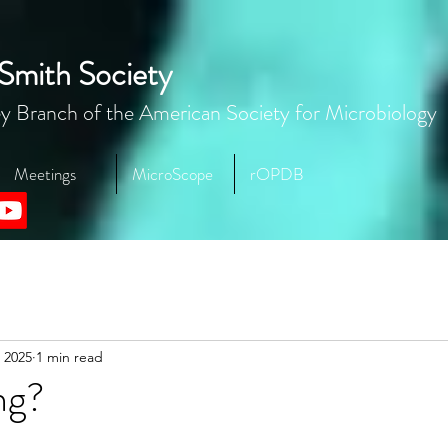
Smith Society
y Branch of the American Society for Microbiology
Meetings
MicroScope
rOPDB
 2025
1 min read
ng?
stars.