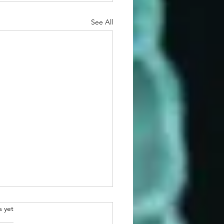
See All
.
s yet