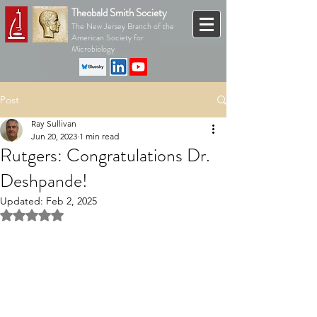
Theobald Smith Society
The New Jersey Branch of the
American Society for
Microbiology
Post
Ray Sullivan
Jun 20, 2023
1 min read
Rutgers: Congratulations Dr.
Deshpande!
Updated:
Feb 2, 2025
Rated NaN out of 5 stars.