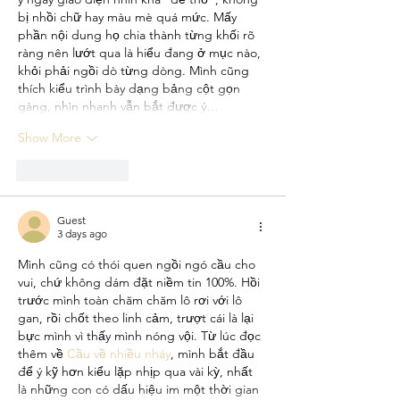
bị nhồi chữ hay màu mè quá mức. Mấy 
phần nội dung họ chia thành từng khối rõ 
ràng nên lướt qua là hiểu đang ở mục nào, 
khỏi phải ngồi dò từng dòng. Mình cũng 
thích kiểu trình bày dạng bảng cột gọn 
gàng, nhìn nhanh vẫn bắt được ý…
Show More
Like
Reply
Guest
3 days ago
Mình cũng có thói quen ngồi ngó cầu cho 
vui, chứ không dám đặt niềm tin 100%. Hồi 
trước mình toàn chăm chăm lô rơi với lô 
gan, rồi chốt theo linh cảm, trượt cái là lại 
bực mình vì thấy mình nóng vội. Từ lúc đọc 
thêm về 
Cầu về nhiều nháy
, mình bắt đầu 
để ý kỹ hơn kiểu lặp nhịp qua vài kỳ, nhất 
là những con có dấu hiệu im một thời gian 