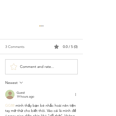
3 Comments
0.0 / 5 (0)
Comment and rate...
Congratulations to 2026
Congratulations t
Young Investigator Awardee,
Waksman Awardee,
Dr. Cameron Myhrvold
Martin Blaser
Newest
Guest
19 hours ago
GG88
 mình thấy bạn bè nhắc hoài nên tiện 
tay mở thử cho biết thôi. Vào cái là mình để 
ý ngay giao diện nhìn khá “dễ thở”, không 