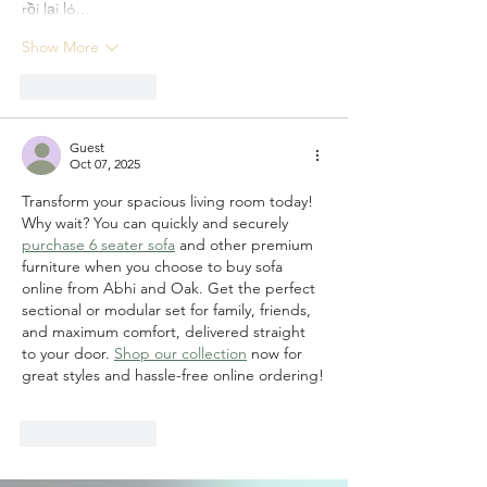
rồi lại ló…
Show More
Like
Reply
Guest
Oct 07, 2025
Transform your spacious living room today! 
Why wait? You can quickly and securely 
purchase 6 seater sofa
 and other premium 
furniture when you choose to buy sofa 
online from Abhi and Oak. Get the perfect 
sectional or modular set for family, friends, 
and maximum comfort, delivered straight 
to your door. 
Shop our collection
 now for 
great styles and hassle-free online ordering!
Like
Reply