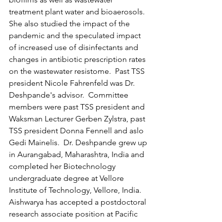
treatment plant water and bioaerosols.  
She also studied the impact of the 
pandemic and the speculated impact 
of increased use of disinfectants and 
changes in antibiotic prescription rates 
on the wastewater resistome.  Past TSS 
president Nicole Fahrenfeld was Dr. 
Deshpande's advisor.  Committee 
members were past TSS president and 
Waksman Lecturer Gerben Zylstra, past 
TSS president Donna Fennell and aslo 
Gedi Mainelis.  Dr. Deshpande grew up 
in Aurangabad, Maharashtra, India and 
completed her Biotechnology 
undergraduate degree at Vellore 
Institute of Technology, Vellore, India. 
Aishwarya has accepted a postdoctoral 
research associate position at Pacific 